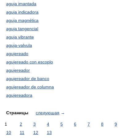
aguja imantada
aguja indicadora
aguja magnética
aguja tangencial
aguja vibrante
aguja-valvula
agujereado
agujereado con escoplo
agujereador
agujereador de banco
agujereador de columna
agujereadora
Страницы
следующая
→
1
2
3
4
5
6
7
8
9
10
11
12
13