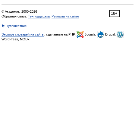
© Академик, 2000-2026
18+
Обратная связь:
Техподдержка
,
Реклама на сайте
👣 Путешествия
Экспорт словарей на сайты
, сделанные на PHP,
Joomla,
Drupal,
WordPress, MODx.